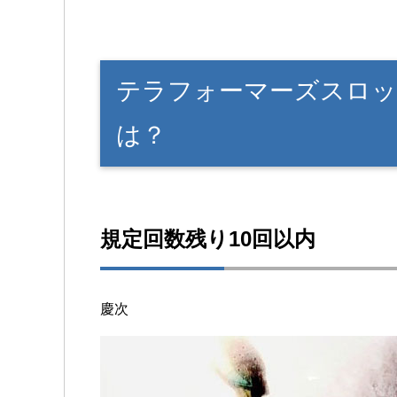
テラフォーマーズスロッ
は？
規定回数残り10回以内
慶次