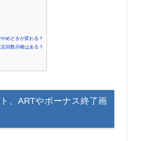
でやめどきが変わる？
規定回数示唆はある？
ト、ARTやボーナス終了画