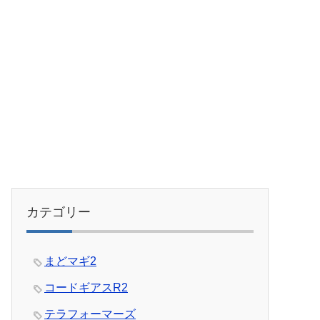
カテゴリー
まどマギ2
コードギアスR2
テラフォーマーズ