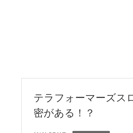
テラフォーマーズス
密がある！？