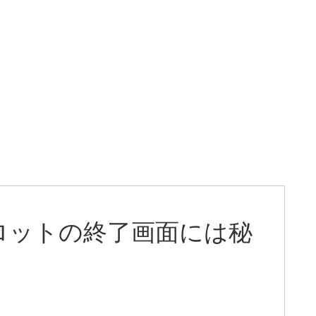
ロットの終了画面には秘