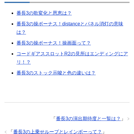
番長3の歌変化と恩恵は？
番長3の操ボーナス！distanceとパネル消灯の意味
は？
番長3の操ボーナス！操画面って？
コードギアススロットR2の見所はエンディングにア
リ！？
番長3のストック示唆と色の違いは？
「
番長3の演出期待度と一覧は？
」
「
番長3の上乗せループとレインボーって？
」