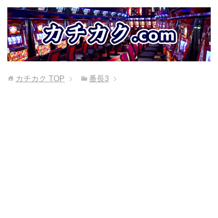
カチカク
TOP
番長3