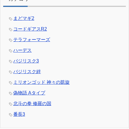
まどマギ2
コードギアスR2
テラフォーマーズ
ハーデス
バジリスク3
バジリスク絆
ミリオンゴッド 神々の凱旋
偽物語 Aタイプ
北斗の拳 修羅の国
番長3